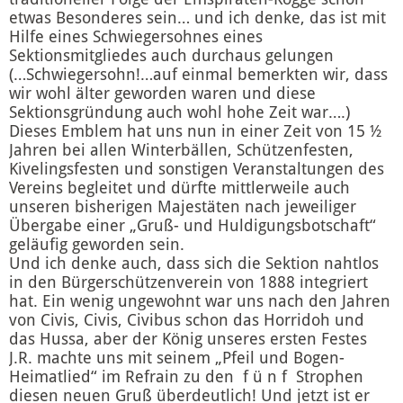
etwas Besonderes sein… und ich denke, das ist mit
Hilfe eines Schwiegersohnes eines
Sektionsmitgliedes auch durchaus gelungen
(…Schwiegersohn!…auf einmal bemerkten wir, dass
wir wohl älter geworden waren und diese
Sektionsgründung auch wohl hohe Zeit war….)
Dieses Emblem hat uns nun in einer Zeit von 15 ½
Jahren bei allen Winterbällen, Schützenfesten,
Kivelingsfesten und sonstigen Veranstaltungen des
Vereins begleitet und dürfte mittlerweile auch
unseren bisherigen Majestäten nach jeweiliger
Übergabe einer „Gruß- und Huldigungsbotschaft“
geläufig geworden sein.
Und ich denke auch, dass sich die Sektion nahtlos
in den Bürgerschützenverein von 1888 integriert
hat. Ein wenig ungewohnt war uns nach den Jahren
von Civis, Civis, Civibus schon das Horridoh und
das Hussa, aber der König unseres ersten Festes
J.R. machte uns mit seinem „Pfeil und Bogen-
Heimatlied“ im Refrain zu den f ü n f Strophen
diesen neuen Gruß überdeutlich! Und jetzt ist er