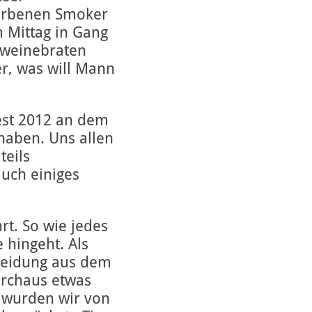
worbenen Smoker
 Mittag in Gang
hweinebraten
r, was will Mann
est 2012 an dem
haben. Uns allen
teils
uch einiges
rt. So wie jedes
 hingeht. Als
kleidung aus dem
urchaus etwas
k wurden wir von