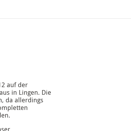
12 auf der
us in Lingen. Die
, da allerdings
kompletten
den.
nser