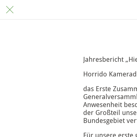
Jahresbericht „Hi
Horrido Kamerad
das Erste Zusamm
Generalversammlu
Anwesenheit besch
der Großteil unse
Bundesgebiet vert
Für unsere erste