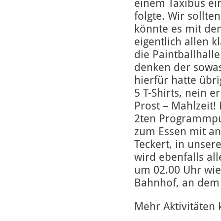
einem Taxibus ei
folgte. Wir soll
könnte es mit de
eigentlich allen k
die Paintballhalle
denken der sowas
hierfür hatte übr
5 T-Shirts, nein 
Prost – Mahlzeit
2ten Programmpun
zum Essen mit an
Teckert, in unse
wird ebenfalls al
um 02.00 Uhr wie
Bahnhof, an dem 
Mehr Aktivitäten 