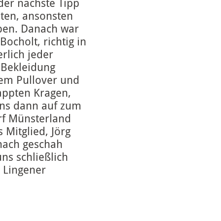
er nächste Tipp
lten, ansonsten
ben. Danach war
Bocholt, richtig in
erlich jeder
 Bekleidung
inem Pullover und
lappten Kragen,
uns dann auf zum
rf Münsterland
Mitglied, Jörg
nach geschah
ns schließlich
 Lingener