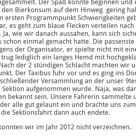
ngesammelt. Der Spaß konnte beginnen und d
ten den Bierkonsum auf dem Hinweg gering ha
m ersten Programmpunkt Schwierigkeiten ge
lar, es geht zum blaue Flecken verteilen nach 
. Ja, wie wir danach aussahen, kann sich sich
 schon einmal gemacht hatte. Die passenste
igens der Organisator, er spielte nicht mit e
er trug lediglich ein langes Hemd mit hochgek
! Nach der 2 stündigen Schlacht machten wir 
kt. Der Taxibus fuhr vor und es ging ins Do
schließender Versammlung an der unser 9tes 
re Sektion aufgenommen wurde. Naja, was da
len bekannt sein. Unsere Fahrerin sammelte u
der alle gut gelaunt ein und brachte uns zum
die Sektionsfahrt dann auch endete.
konnten wir im Jahr 2012 nicht verzeichnen.