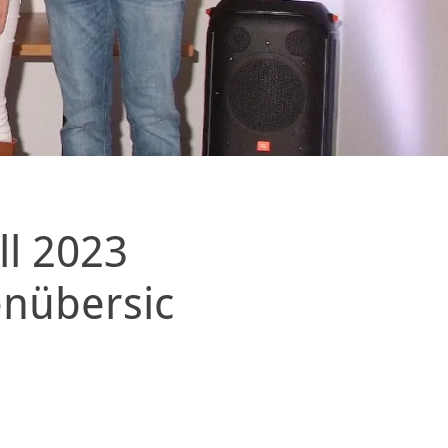
l 2023
enübersic