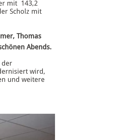
r mit 143,2
er Scholz mit
immer, Thomas
 schönen Abends.
 der
ernisiert wird,
en und weitere