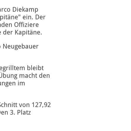
arco Diekamp
itäne" ein. Der
den Offiziere
 der Kapitäne.
go Neugebauer
grilltem bleibt
 "Übung macht den
tungen im
chnitt von 127,92
en 3. Platz